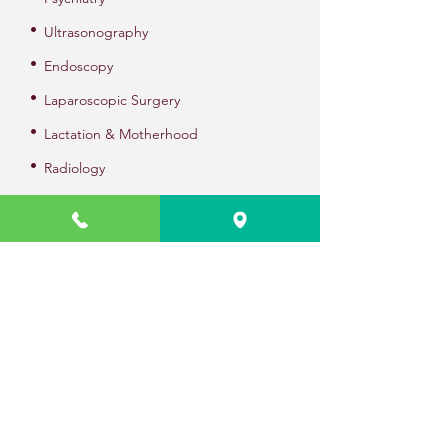
•
Ultrasonography
•
Endoscopy
•
Laparoscopic Surgery
•
Lactation & Motherhood
•
Radiology
•
Pathology
•
Physiotherapy
•
Nutrition & Dietics
त्वरित कड़ियाँ
• About
• Doctors