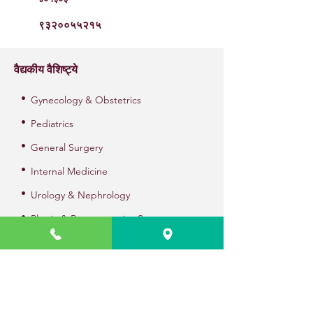
९३२००५५२१५
वैद्यकीय वैशिष्ट्ये
•
Gynecology & Obstetrics
•
Pediatrics
•
General Surgery
•
Internal Medicine
•
Urology & Nephrology
•
Plastic & Reconstructive Surgery
•
Orthopedics
•
Gastrointestinal & Hepatobiliary Surgery
•
Surgical GI & HPB Oncology
•